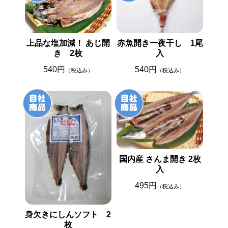
上品な塩加減！ あじ開
赤魚開き一夜干し 1尾
き 2枚
入
540円
540円
（税込み）
（税込み）
国内産 さんま開き 2枚
入
495円
（税込み）
身欠きにしんソフト 2
枚