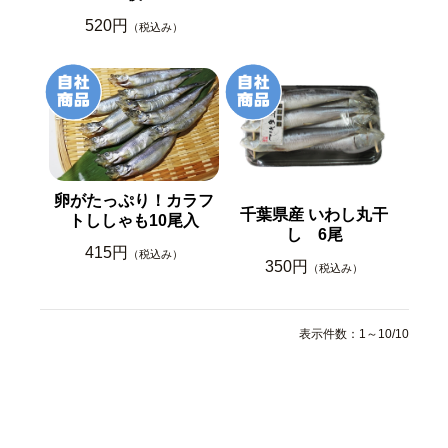
520円
（税込み）
卵がたっぷり！カラフ
千葉県産 いわし丸干
トししゃも10尾入
し 6尾
415円
（税込み）
350円
（税込み）
表示件数：1～10/10