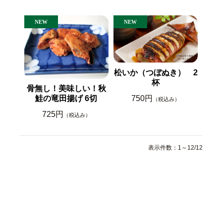
松いか（つぼぬき） 2
杯
骨無し！美味しい！秋
鮭の竜田揚げ 6切
750円
（税込み）
725円
（税込み）
表示件数：1～12/12