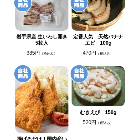
岩手県産 生いわし開き
定番人気 天然バナナ
5枚入
エビ 100g
385円
470円
（税込み）
（税込み）
むきえび 150g
520円
（税込み）
揚げるだけ！国内産い