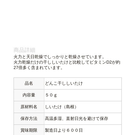
商品詳細
火力と天日乾燥でしっかりと乾燥させています。
火力乾燥だけの干ししいたけと比較してビタミンD2が約
27倍多く含まれています。
品名
どんこ干ししいたけ
内容量
５０ｇ
原材料名
しいたけ（島根）
保存方法
高温多湿、直射日光を避けて保存
賞味期限
製造日より６００日