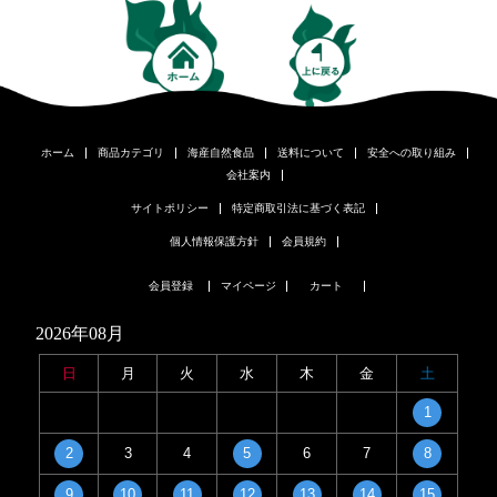
ホーム
商品カテゴリ
海産自然食品
送料について
安全への取り組み
会社案内
サイトポリシー
特定商取引法に基づく表記
個人情報保護方針
会員規約
会員登録
マイページ
カート
2026年08月
日
月
火
水
木
金
土
1
2
3
4
5
6
7
8
9
10
11
12
13
14
15